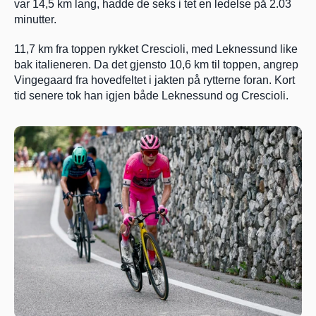
var 14,5 km lang, hadde de seks i tet en ledelse på 2.03 
minutter.
11,7 km fra toppen rykket Crescioli, med Leknessund like 
bak italieneren. Da det gjensto 10,6 km til toppen, angrep 
Vingegaard fra hovedfeltet i jakten på rytterne foran. Kort 
tid senere tok han igjen både Leknessund og Crescioli.