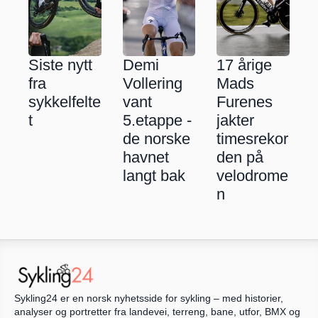
Siste nytt 
Demi 
17 årige 
fra 
Vollering 
Mads 
sykkelfelte
vant 
Furenes 
t
5.etappe - 
jakter 
de norske 
timesrekor
havnet 
den på 
langt bak
velodrome
n
Sykling24 er en norsk nyhetsside for sykling – med historier, 
analyser og portretter fra landevei, terreng, bane, utfor, BMX og 