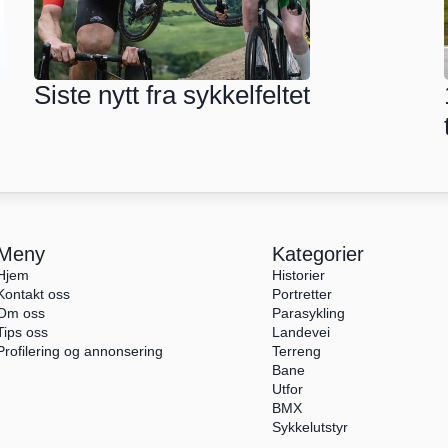
 
Siste nytt fra sykkelfeltet
Meny
Kategorier
Hjem
Historier
Kontakt oss
Portretter
Om oss
Parasykling
Tips oss
Landevei
Profilering og annonsering
Terreng
Bane
Utfor
BMX
Sykkelutstyr