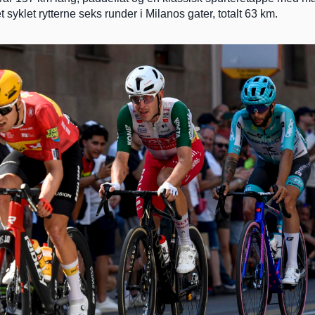
et syklet rytterne seks runder i Milanos gater, totalt 63 km.