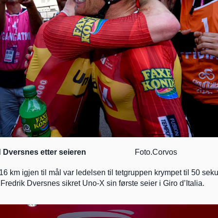
 Dversnes etter seieren
                         Foto.Corvos
 km igjen til mål var ledelsen til tetgruppen krympet til 50 seku
Fredrik Dversnes sikret Uno-X sin første seier i Giro d’Italia.