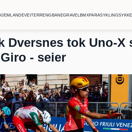
HJEM
LANDEVEI
TERRENG
BANE
GRAVEL
BMX
PARASYKLING
SYKK
k Dversnes tok Uno-X s
 Giro - seier