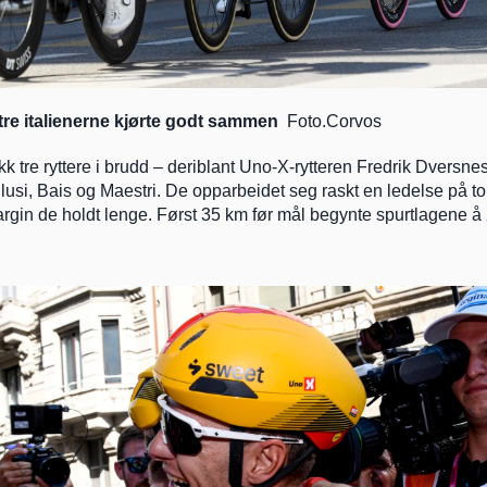
re italienerne kjørte godt sammen 
 Foto.Corvos
ikk tre ryttere i brudd – deriblant Uno-X-rytteren Fredrik Dvers
lusi, Bais og Maestri. De opparbeidet seg raskt en ledelse på to m
argin de holdt lenge. Først 35 km før mål begynte spurtlagene å 