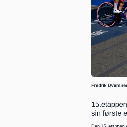
Fredrik Dversnes
15.etappen 
sin første e
Den 15. etappen v