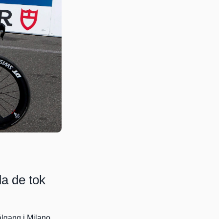
                 
a de tok 
gang i Milano. 