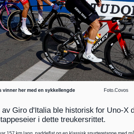
 vinner her med en sykkellengde   
                     Foto.Covos       
av Giro d'Italia ble historisk for Uno-X d
tappeseier i dette treukersrittet.
ar 157 km lang, paddeflat og en klassisk spurteretappe med mål