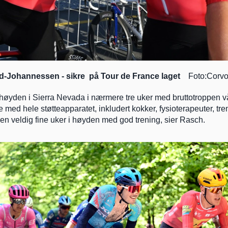
-Johannessen - sikre  på Tour de France laget
    Foto:Corv
 høyden i Sierra Nevada i nærmere tre uker med bruttotroppen vår
 med hele støtteapparatet, inkludert kokker, fysioterapeuter, tr
oen veldig fine uker i høyden med god trening, sier Rasch.