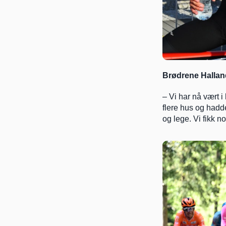
Brødrene Halland
– Vi har nå vært i
flere hus og hadde
og lege. Vi fikk n