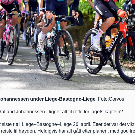
Johannessen under Liege-Bastogne-Liege 
 Foto:Corvos
land Johannessen - ligger alt til rette for lagets kaptein?
t siste ritt i Liège–Bastogne–Liège 26. april. Etter det var det vikt
 reiste til høyden. Heldigvis har alt gått etter planen, med god tr