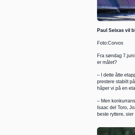
Paul Seixas vil b
Foto:Corvos
Fra søndag 7.juni 
er målet?
– I dette åtte etap
prestere stabilt p
håper vi på en et
– Men konkurransen
Isaac del Toro, Jo
beste ryttere, sie