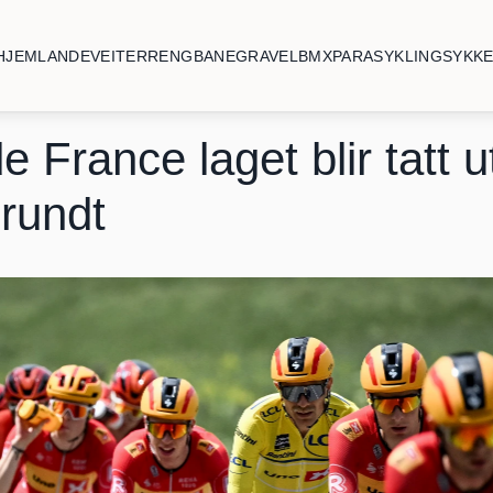
HJEM
LANDEVEI
TERRENG
BANE
GRAVEL
BMX
PARASYKLING
SYKK
e France laget blir tatt ut
 rundt