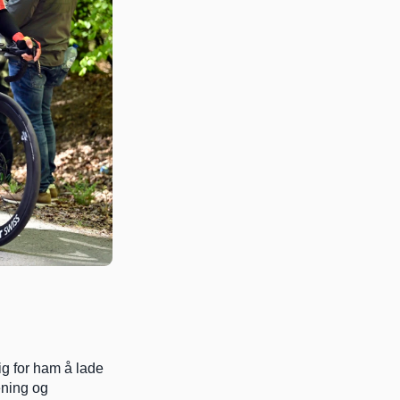
ig for ham å lade 
ening og 