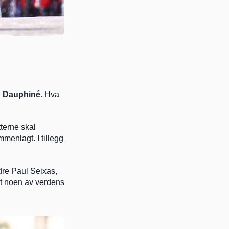
u Dauphiné
. Hva 
terne skal 
menlagt. I tillegg 
dre Paul Seixas, 
ot noen av verdens 