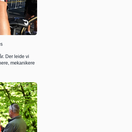
os
. Der leide vi 
enere, mekanikere 