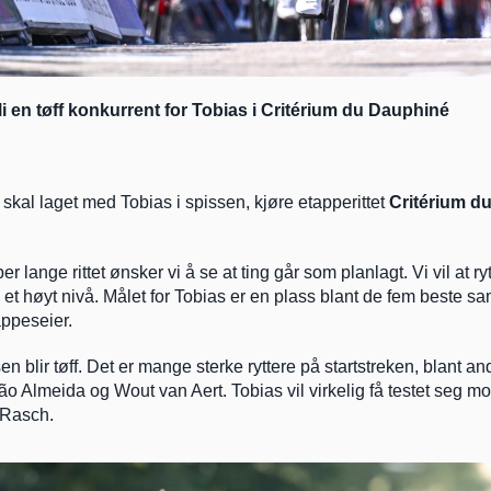
li en tøff konkurrent for Tobias i Critérium du Dauphiné
skal laget med Tobias i spissen, kjøre etapperittet 
Critérium d
per lange rittet ønsker vi å se at ting går som planlagt. Vi vil at ryt
å et høyt nivå. Målet for Tobias er en plass blant de fem beste sam
appeseier.
 blir tøff. Det er mange sterke ryttere på startstreken, blant an
ão Almeida og Wout van Aert. Tobias vil virkelig få testet seg m
r Rasch.