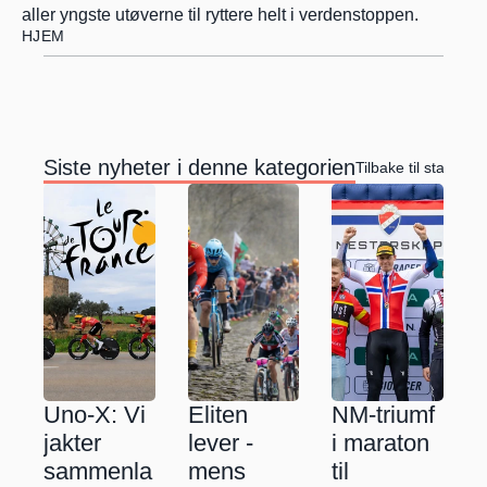
aller yngste utøverne til ryttere helt i verdenstoppen.
HJEM
Siste nyheter i denne kategorien
Tilbake til startside
Uno-X: Vi 
Eliten 
NM-triumf 
jakter 
lever - 
i maraton 
sammenla
mens 
til 