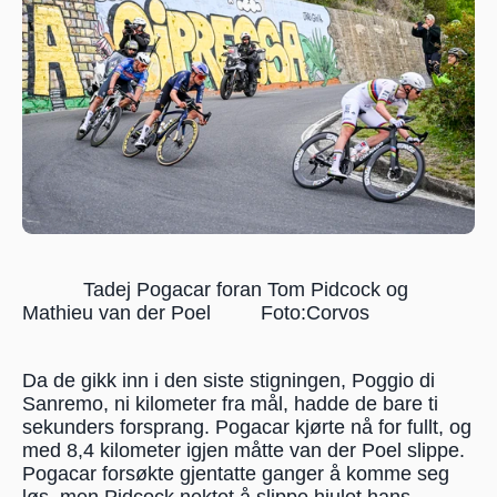
           Tadej Pogacar foran Tom Pidcock og  
Mathieu van der Poel         Foto:Corvos
Da de gikk inn i den siste stigningen, Poggio di 
Sanremo, ni kilometer fra mål, hadde de bare ti 
sekunders forsprang. Pogacar kjørte nå for fullt, og 
med 8,4 kilometer igjen måtte van der Poel slippe. 
Pogacar forsøkte gjentatte ganger å komme seg 
løs, men Pidcock nektet å slippe hjulet hans.