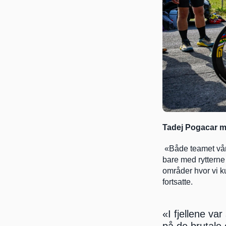
Tadej Pogacar m
 «Både teamet vårt, og spesielt data-analytikerne våre jobbet utrolig hardt hver eneste dag. Ikke 
bare med rytterne
områder hvor vi k
fortsatte.
«I fjellene va