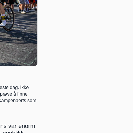
prøve å finne 
 Campenaerts som 
ans var enorm 