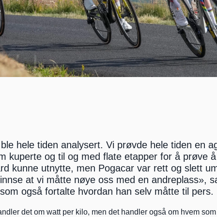
le hele tiden analysert. Vi prøvde hele tiden en ag
m kuperte og til og med flate etapper for å prøve å 
d kunne utnytte, men Pogacar var rett og slett umu
 innse at vi måtte nøye oss med en andreplass», sa
om også fortalte hvordan han selv måtte til pers. 
andler det om watt per kilo, men det handler også om hvem som 