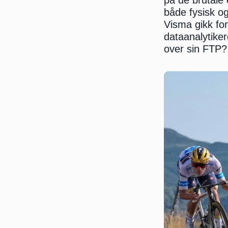
på de brutale 
både fysisk og
Visma gikk for
dataanalytiker
over sin FTP?