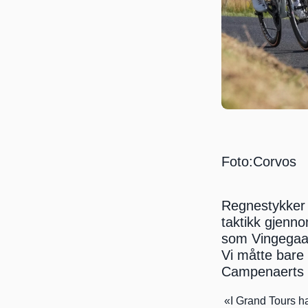
Foto:Corvos
Regnestykker b
taktikk gjenno
som Vingegaar
Vi måtte bare
Campenaerts s
 «I Grand Tours h