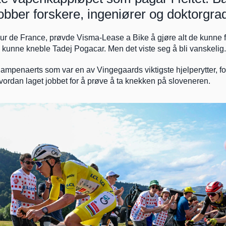
obber forskere, ingeniører og doktorgra
ur de France, prøvde Visma-Lease a Bike å gjøre alt de kunne for
 kunne kneble Tadej Pogacar. Men det viste seg å bli vanskelig.
ampenaerts som var en av Vingegaards viktigste hjelperytter, forta
rdan laget jobbet for å prøve å ta knekken på sloveneren.