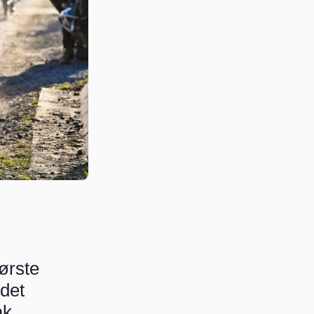
ørste 
det 
k 