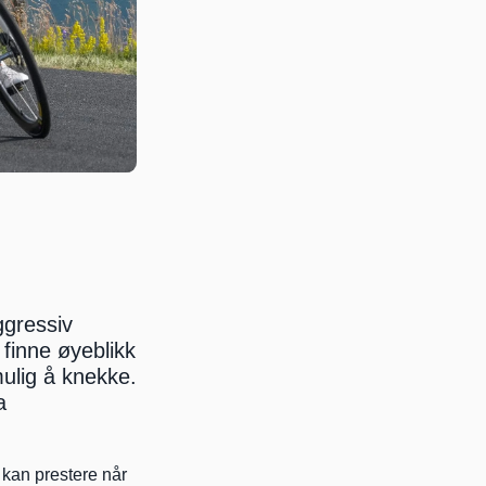
gressiv 
finne øyeblikk 
lig å knekke. 
 
kan prestere når 