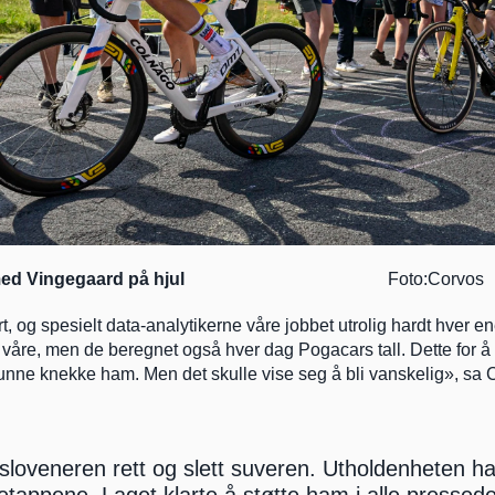
ed Vingegaard på hjul  
                                            Foto:Corvos 
 våre, men de beregnet også hver dag Pogacars tall. Dette for å 
unne knekke ham. Men det skulle vise seg å bli vanskelig», sa
r sloveneren rett og slett suveren. Utholdenheten h