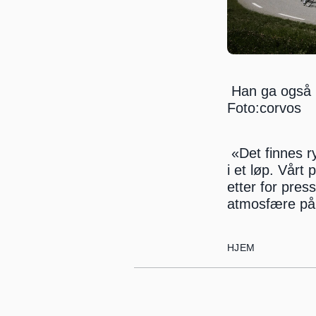
 Han ga også in
Foto:corvos
 «Det finnes r
i et løp. Vårt
etter for pre
atmosfære på 
HJEM