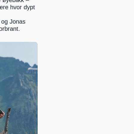
 øyeblikk – 
ere hvor dypt 
 og Jonas 
orbrant.