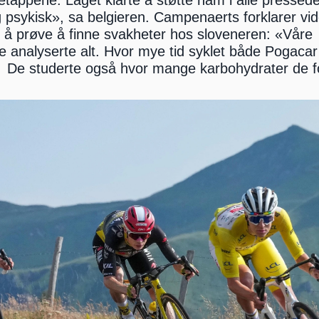
etappene. Laget klarte å støtte ham i alle pressede
 psykisk», sa belgieren. Campenaerts forklarer vid
 å prøve å finne svakheter hos sloveneren: «Våre 
e analyserte alt. Hvor mye tid syklet både Pogacar
  De studerte også hvor mange karbohydrater de f