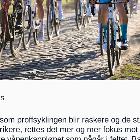
os
 som proffsyklingen blir raskere og de st
 rikere, rettes det mer og mer fokus mot 
e våpenkappløpet som pågår i feltet. Ba