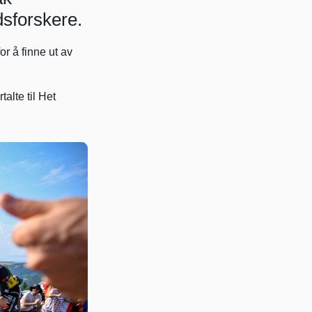
dsforskere.
 å finne ut av 
lte til Het 