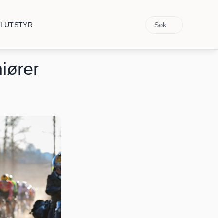
Søk
ELUTSTYR
iører 