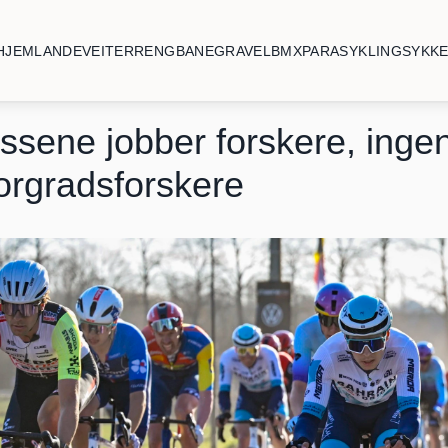
HJEM
LANDEVEI
TERRENG
BANE
GRAVEL
BMX
PARASYKLING
SYKK
ssene jobber forskere, ingen
orgradsforskere