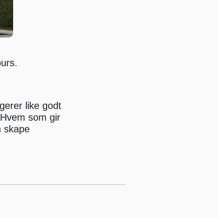
urs. 
erer like godt 
- Hvem som gir 
 skape 
.