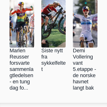
Marlen 
Siste nytt 
Demi 
Reusser 
fra 
Vollering 
forsvarte 
sykkelfelte
vant 
sammenla
t
5.etappe - 
gtledelsen 
de norske 
- en tung 
havnet 
dag fo...
langt bak