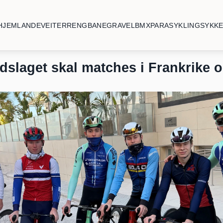
HJEM
LANDEVEI
TERRENG
BANE
GRAVEL
BMX
PARASYKLING
SYKK
dslaget skal matches i Frankrike 