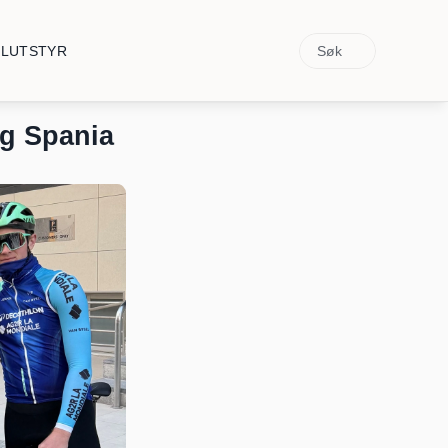
Søk
ELUTSTYR
og Spania