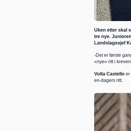
Uken etter skal s
tre nye. Junioren
Landslagssjef Ka
-Det er første gan
«nye» ritt i kreve
Volta Castello
 er
en-dagers ritt.