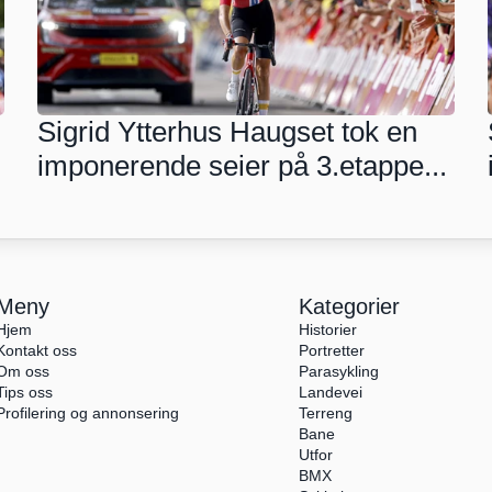
Sigrid Ytterhus Haugset tok en 
imponerende seier på 3.etappe...
Meny
Kategorier
Hjem
Historier
Kontakt oss
Portretter
Om oss
Parasykling
Tips oss
Landevei
Profilering og annonsering
Terreng
Bane
Utfor
BMX