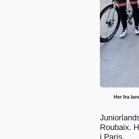
 Her fra la
Juniorland
Roubaix. Hel
i Paris.