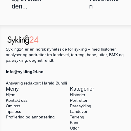
den...
n
Sykling24 er en norsk nyhetsside for sykling – med historier, 
analyser og portretter fra landevei, terreng, bane, utfor, BMX og 
parasykling, døgnet rundt.
Info@sykling24.no
Ansvarlig redaktør: Harald Bundli
Meny
Kategorier
Hjem
Historier
Kontakt oss
Portretter
Om oss
Parasykling
Tips oss
Landevei
Profilering og annonsering
Terreng
Bane
Utfor