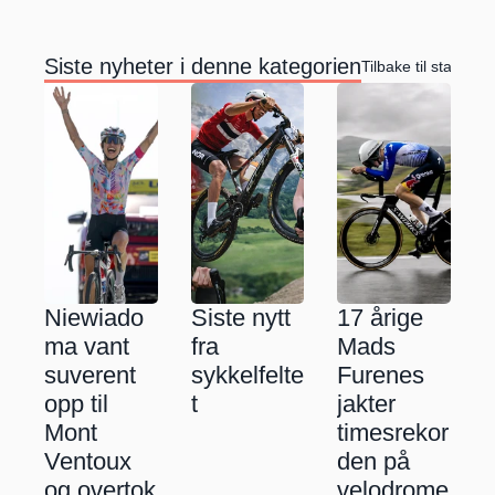
Siste nyheter i denne kategorien
Tilbake til startside
Niewiado
Siste nytt 
17 årige 
ma vant 
fra 
Mads 
suverent 
sykkelfelte
Furenes 
opp til 
t
jakter 
Mont 
timesrekor
Ventoux 
den på 
og overtok 
velodrome