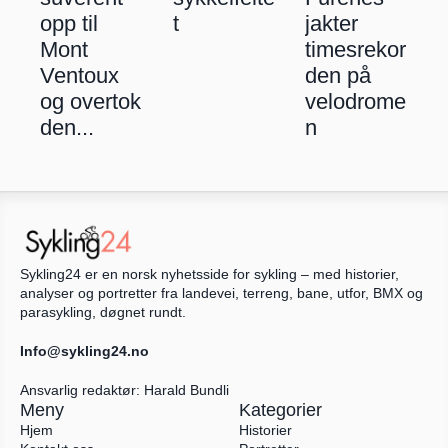
opp til 
t
jakter 
Mont 
timesrekor
Ventoux 
den på 
og overtok 
velodrome
den...
n
Sykling24 er en norsk nyhetsside for sykling – med historier, 
analyser og portretter fra landevei, terreng, bane, utfor, BMX og 
parasykling, døgnet rundt.
Info@sykling24.no
Ansvarlig redaktør: Harald Bundli
Meny
Kategorier
Hjem
Historier