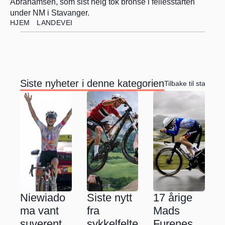
Abrahamsen, som sist helg tok bronse i fellesstarten 
under NM i Stavanger.
HJEM
LANDEVEI
Siste nyheter i denne kategorien
Tilbake til startside
Niewiado
Siste nytt 
17 årige 
ma vant 
fra 
Mads 
suverent 
sykkelfelte
Furenes 