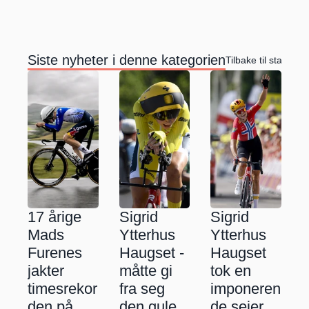
Siste nyheter i denne kategorien
Tilbake til startside
17 årige 
Sigrid 
Sigrid 
Mads 
Ytterhus 
Ytterhus 
Furenes 
Haugset - 
Haugset 
jakter 
måtte gi 
tok en 
timesrekor
fra seg 
imponeren
den på 
den gule 
de seier 