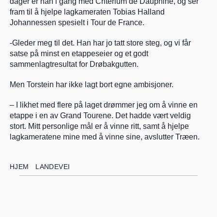
dager er han i gang med Criterium de Dauphine, og ser 
fram til å hjelpe lagkameraten Tobias Halland 
Johannessen spesielt i Tour de France.
-Gleder meg til det. Han har jo tatt store steg, og vi får 
satse på minst en etappeseier og et godt 
sammenlagtresultat for Drøbakgutten.
Men Torstein har ikke lagt bort egne ambisjoner.
– I likhet med flere på laget drømmer jeg om å vinne en 
etappe i en av Grand Tourene. Det hadde vært veldig 
stort. Mitt personlige mål er å vinne ritt, samt å hjelpe 
lagkameratene mine med å vinne sine, avslutter Træen.  
HJEM
LANDEVEI