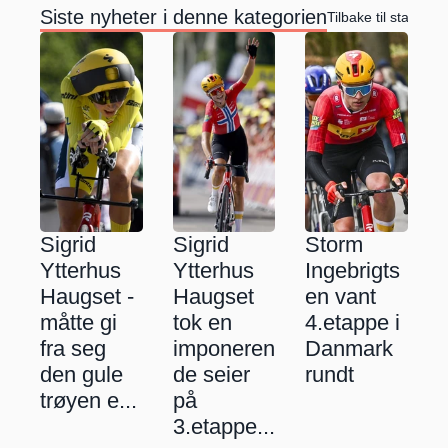
Siste nyheter i denne kategorien
Tilbake til startside
Sigrid 
Sigrid 
Storm 
Ytterhus 
Ytterhus 
Ingebrigts
Haugset - 
Haugset 
en vant 
måtte gi 
tok en 
4.etappe i 
fra seg 
imponeren
Danmark 
den gule 
de seier 
rundt
trøyen e...
på 
3.etappe...