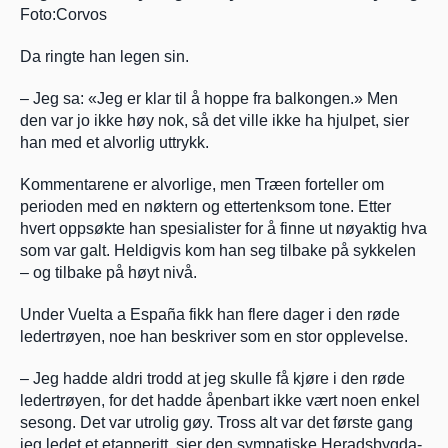
Foto:Corvos
Da ringte han legen sin.
– Jeg sa: «Jeg er klar til å hoppe fra balkongen.» Men 
den var jo ikke høy nok, så det ville ikke ha hjulpet, sier 
han med et alvorlig uttrykk.
Kommentarene er alvorlige, men Træen forteller om 
perioden med en nøktern og ettertenksom tone. Etter 
hvert oppsøkte han spesialister for å finne ut nøyaktig hva 
som var galt. Heldigvis kom han seg tilbake på sykkelen 
– og tilbake på høyt nivå.
Under Vuelta a España fikk han flere dager i den røde 
ledertrøyen, noe han beskriver som en stor opplevelse.
– Jeg hadde aldri trodd at jeg skulle få kjøre i den røde 
ledertrøyen, for det hadde åpenbart ikke vært noen enkel 
sesong. Det var utrolig gøy. Tross alt var det første gang 
jeg ledet et etapperitt, sier den sympatiske Heradsbygda-