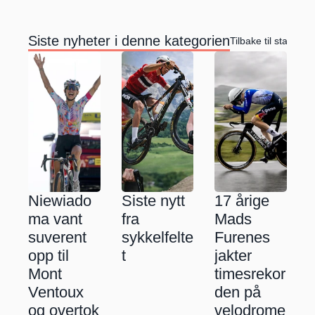
Siste nyheter i denne kategorien
Tilbake til startside
Niewiado
Siste nytt 
17 årige 
ma vant 
fra 
Mads 
suverent 
sykkelfelte
Furenes 
opp til 
t
jakter 
Mont 
timesrekor
Ventoux 
den på 
og overtok 
velodrome