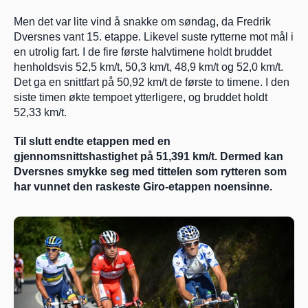
Men det var lite vind å snakke om søndag, da Fredrik 
Dversnes vant 15. etappe. Likevel suste rytterne mot mål i 
en utrolig fart. I de fire første halvtimene holdt bruddet 
henholdsvis 52,5 km/t, 50,3 km/t, 48,9 km/t og 52,0 km/t. 
Det ga en snittfart på 50,92 km/t de første to timene. I den 
siste timen økte tempoet ytterligere, og bruddet holdt 
52,33 km/t.
Til slutt endte etappen med en 
gjennomsnittshastighet på 51,391 km/t. Dermed kan 
Dversnes smykke seg med tittelen som rytteren som 
har vunnet den raskeste Giro-etappen noensinne.