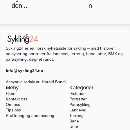
den...
n
Sykling24 er en norsk nyhetsside for sykling – med historier, 
analyser og portretter fra landevei, terreng, bane, utfor, BMX og 
parasykling, døgnet rundt.
Info@sykling24.no
Ansvarlig redaktør: Harald Bundli
Meny
Kategorier
Hjem
Historier
Kontakt oss
Portretter
Om oss
Parasykling
Tips oss
Landevei
Profilering og annonsering
Terreng
Bane
Utfor